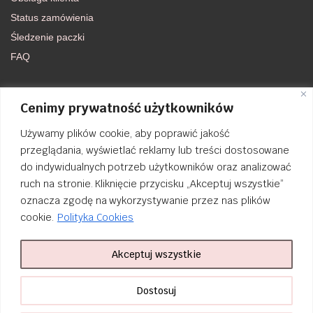
Status zamówienia
Śledzenie paczki
FAQ
DOŁĄCZ DO NAS
Cenimy prywatność użytkowników
Używamy plików cookie, aby poprawić jakość
FACEBOOK
przeglądania, wyświetlać reklamy lub treści dostosowane
do indywidualnych potrzeb użytkowników oraz analizować
INSTAGRAM
ruch na stronie. Kliknięcie przycisku „Akceptuj wszystkie”
oznacza zgodę na wykorzystywanie przez nas plików
cookie.
Polityka Cookies
Akceptuj wszystkie
Order Tracking
nailsibrido.pl Copyright © 2024
BSK Media
– Part of
BSK Group
. All
Dostosuj
rights reserved.