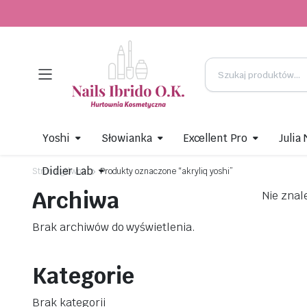
Yoshi
Słowianka
Excellent Pro
Julia
Didier Lab
Strona główna
Produkty oznaczone “akryliq yoshi”
Archiwa
Nie znal
Brak archiwów do wyświetlenia.
Kategorie
Brak kategorii