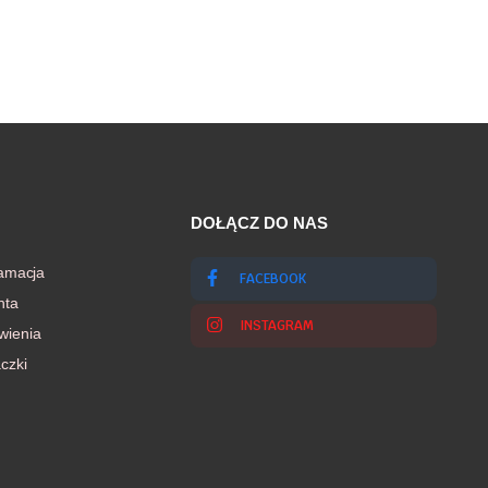
DOŁĄCZ DO NAS
lamacja
FACEBOOK
nta
INSTAGRAM
wienia
czki