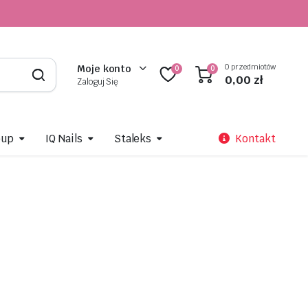
0 przedmiotów
Moje konto
0
0
0,00
zł
Zaloguj Się
oup
IQ Nails
Staleks
Kontakt