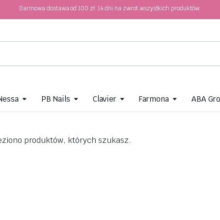
Darmowa dostawa od 100 zł. 14 dni na zwrot wszystkich produktów.
 Nessa
PB Nails
Clavier
Farmona
ABA Gr
eziono produktów, których szukasz.