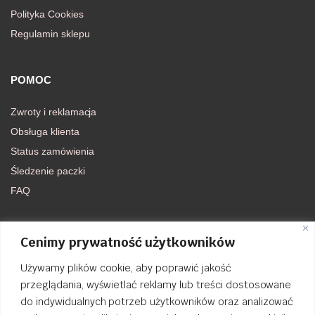
Polityka Cookies
Regulamin sklepu
POMOC
Zwroty i reklamacja
Obsługa klienta
Status zamówienia
Śledzenie paczki
FAQ
DOŁĄCZ DO NAS
Cenimy prywatność użytkowników
Używamy plików cookie, aby poprawić jakość
FACEBOOK
przeglądania, wyświetlać reklamy lub treści dostosowane
do indywidualnych potrzeb użytkowników oraz analizować
INSTAGRAM