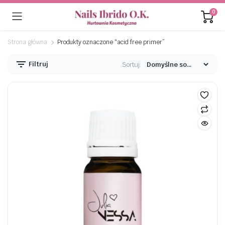
0
Strona główna
Produkty oznaczone “acid free primer”
Filtruj
Sortuj:
na
na
n
x