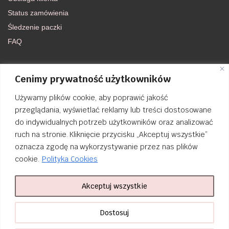
Status zamówienia
Śledzenie paczki
FAQ
DOŁĄCZ DO NAS
Cenimy prywatność użytkowników
Używamy plików cookie, aby poprawić jakość
FACEBOOK
przeglądania, wyświetlać reklamy lub treści dostosowane
do indywidualnych potrzeb użytkowników oraz analizować
INSTAGRAM
ruch na stronie. Kliknięcie przycisku „Akceptuj wszystkie”
oznacza zgodę na wykorzystywanie przez nas plików
cookie.
Polityka Cookies
Akceptuj wszystkie
Order Tracking
nailsibrido.pl Copyright © 2024
BSK Media
– Part of
BSK Group
. All
Dostosuj
rights reserved.